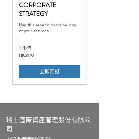
CORPORATE
STRATEGY
Use this area to describe one
of your services.
1 小時
170
HK$170
港
元
立即預訂
瑞士
國際
資產管理股份有限公
司