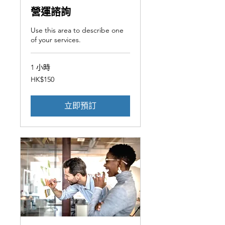
營運諮詢
Use this area to describe one
of your services.
1 小時
150
HK$150
港
元
立即預訂