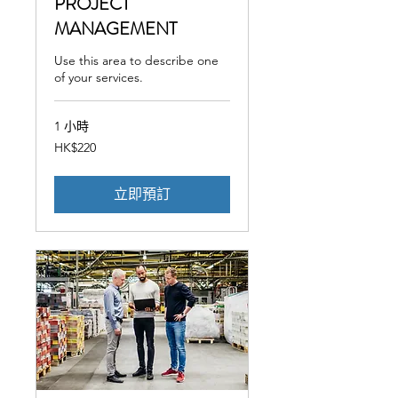
PROJECT
MANAGEMENT
Use this area to describe one
of your services.
1 小時
220
HK$220
港
元
立即預訂