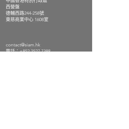
中國香港特別行政區
西營盤
德輔西路244-258號
東慈商業中心 1608室
contact@siam.hk
電話：+852
2527 7388
傳真：+852
2527 7380
連接
© 2023 瑞士國際資產管理股份有限公司
網站免責聲明
隱私權政策