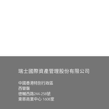
瑞士
國際
資產管理股份有限公司
中國香港特別行政區
西營盤
德輔西路244-258號
東慈商業中心 1608室